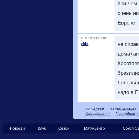
при чем 
очень ни
Европе
13.07.2014 01:00
не справ
yhht
дома+ан
Коротаев
бразилия
болельщи
надо в 
<< Первая
< Предыдущая
Следующая >
Последняя >
Новости
Клуб
Сезон
Матч-центр
Сокол С