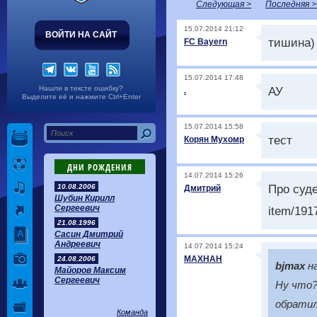
Следующая >
Последняя >
15.07.2014 21:12
ВОЙТИ НА САЙТ
тишина)
FC Bayern
15.07.2014 17:48
Нашли в тексте ошибку?
АУ
.
Выделите её и нажмите Ctrl+Enter
15.07.2014 15:58
тест
Корян Мухомр
ДНИ РОЖДЕНИЯ
14.07.2014 15:26
Про суде
10.08.2006
Дмитрий
Шубин Кирилл
Сергеевич
item/191
21.08.1996
Сасин Дмитрий
Андреевич
14.07.2014 15:24
MAXHAH
24.08.2006
bjmax
н
Майоров Максим
Сергеевич
Ну что?
обратил 
Команда