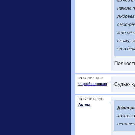
начале 
Андреев
смотрел
это печа
скажу,с
что дел
Полность
13.07.2014 10:48
Судью к
сергей полшков
13.07.2014 01:33
Артем
Дмитр
ха ха! з
остался