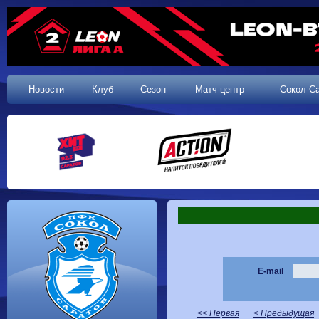
Новости
Клуб
Сезон
Матч-центр
Сокол С
E-mail
<< Первая
< Предыдущая