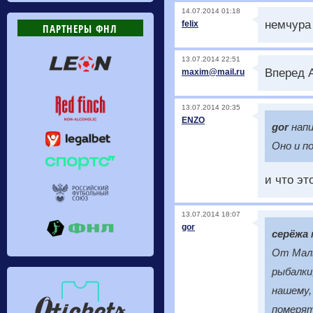
14.07.2014 01:18
немчура 
felix
ПАРТНЕРЫ ФНЛ
13.07.2014 22:51
Вперед А
maxim@mail.ru
13.07.2014 20:35
ENZO
gor
напи
Оно и п
и что эт
13.07.2014 18:07
gor
серёжа
От Малы
рыбалки
нашему,
померят