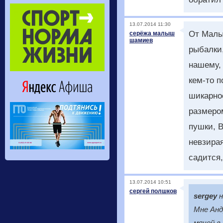
13.07.2014 11:30
От Малы
серёжа малыш
шамиев
рыбалки,
нашему,
кем-то 
шикарное
размером
пушки, 
невзирая
садится,
13.07.2014 10:51
сергей полшков
sergey
н
Мне Анд
мячей в