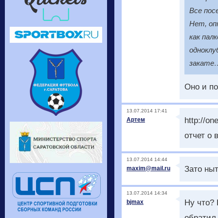
Все пос
Нет, оп
как пал
одноклу
закате
Оно и по
13.07.2014 17:41
http://on
Артем
отчет о 
13.07.2014 14:44
Зато ны
maxim@mail.ru
13.07.2014 14:34
Ну что?
bjmax
обратил 