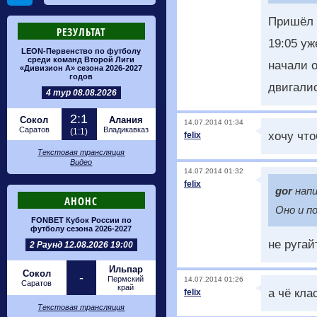
Пришёл в
РЕЗУЛЬТАТ
19:05 уж
LEON-Первенство по футболу
среди команд Второй Лиги
начали о
«Дивизион А» сезона 2026-2027
годов
двигали
4 тур 08.08.2026
2:1
Сокол
Алания
14.07.2014 01:34
Саратов
Владикавказ
(1:1)
хочу чт
felix
Текстовая трансляция
Видео
14.07.2014 01:32
felix
gor
напи
АНОНС
Оно и п
FONBET Кубок России по
футболу сезона 2026-2027
не ругай
2 Раунд 12.08.2026 19:00
Ильпар
Сокол
-
Пермский
14.07.2014 01:26
Саратов
край
а чё кла
felix
Текстовая трансляция