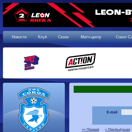
Новости
Клуб
Сезон
Матч-центр
Сокол С
E-mail
<< Первая
< Предыдущая