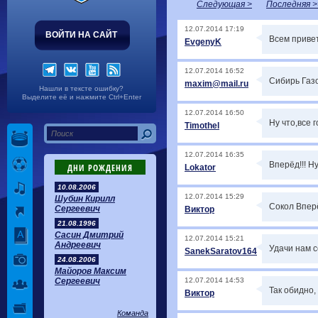
Следующая >
Последняя >
12.07.2014 17:19
ВОЙТИ НА САЙТ
Всем привет!
EvgenyK
12.07.2014 16:52
Сибирь Газо
maxim@mail.ru
Нашли в тексте ошибку?
Выделите её и нажмите Ctrl+Enter
12.07.2014 16:50
Ну что,все 
Timothel
12.07.2014 16:35
Вперёд!!! Н
ДНИ РОЖДЕНИЯ
Lokator
10.08.2006
12.07.2014 15:29
Шубин Кирилл
Сокол Вперёд
Сергеевич
Виктор
21.08.1996
Сасин Дмитрий
12.07.2014 15:21
Андреевич
Удачи нам се
SanekSaratov164
24.08.2006
Майоров Максим
Сергеевич
12.07.2014 14:53
Так обидно,
Виктор
Команда