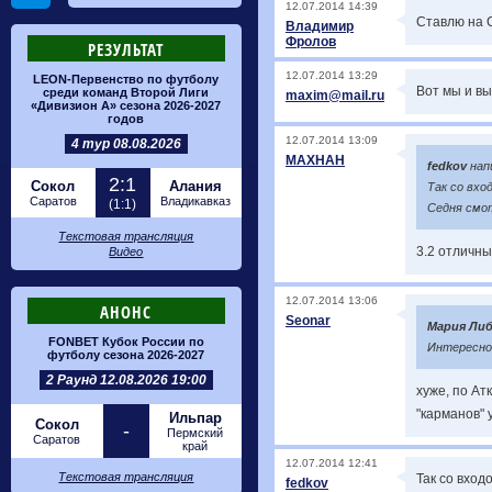
12.07.2014 14:39
Ставлю на 
Владимир
Фролов
РЕЗУЛЬТАТ
12.07.2014 13:29
LEON-Первенство по футболу
Вот мы и вы
среди команд Второй Лиги
maxim@mail.ru
«Дивизион А» сезона 2026-2027
годов
12.07.2014 13:09
4 тур 08.08.2026
MAXHAH
fedkov
нап
2:1
Сокол
Алания
Так со вхо
Саратов
Владикавказ
(1:1)
Седня смот
Текстовая трансляция
3.2 отличны
Видео
12.07.2014 13:06
АНОНС
Seonar
Мария Ли
FONBET Кубок России по
Интересно 
футболу сезона 2026-2027
2 Раунд 12.08.2026 19:00
хуже, по Ат
"карманов" 
Ильпар
Сокол
-
Пермский
Саратов
край
12.07.2014 12:41
Текстовая трансляция
Так со вход
fedkov