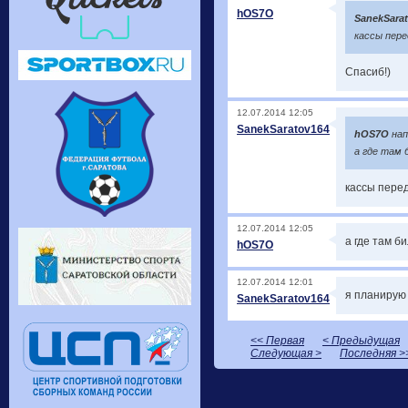
hOS7O
SanekSara
кассы пере
Спасиб!)
12.07.2014 12:05
SanekSaratov164
hOS7O
нап
а где там 
кассы перед
12.07.2014 12:05
а где там б
hOS7O
12.07.2014 12:01
я планирую 
SanekSaratov164
<< Первая
< Предыдущая
Следующая >
Последняя >