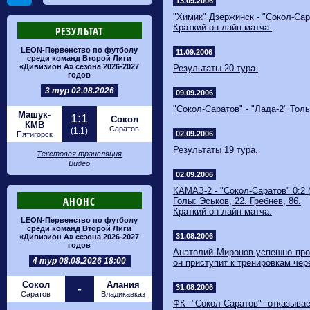
13.09.2006
"Химик" Дзержинск - "Сокол-Сара
Краткий он-лайн матча.
РЕЗУЛЬТАТ
LEON-Первенство по футболу
11.09.2006
среди команд Второй Лиги
«Дивизион А» сезона 2026-2027
Результаты 20 тура.
годов
3 тур 02.08.2026
09.09.2006
"Сокол-Саратов" - "Лада-2" Толья
Машук-
1:1
Сокол
КМВ
Саратов
(1:1)
02.09.2006
Пятигорск
Результаты 19 тура.
Текстовая трансляция
Видео
02.09.2006
КАМАЗ-2 - "Сокол-Саратов" 0:2 (
АНОНС
Голы: Эськов, 22. Гребнев, 86.
Краткий он-лайн матча.
LEON-Первенство по футболу
среди команд Второй Лиги
31.08.2006
«Дивизион А» сезона 2026-2027
годов
Анатолий Миронов успешно про
4 тур 08.08.2026 18:00
он приступит к тренировкам чер
Сокол
Алания
-
31.08.2006
Саратов
Владикавказ
ФК "Сокол-Саратов" отказыва