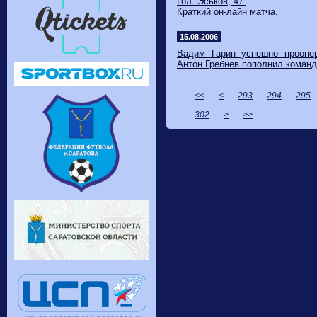
Гол: Эськов, 47.
Краткий он-лайн матча.
15.08.2006
Вадим Гарин успешно проопер
Антон Гребнев пополнил команд
<<
<
293
294
295
302
>
>>