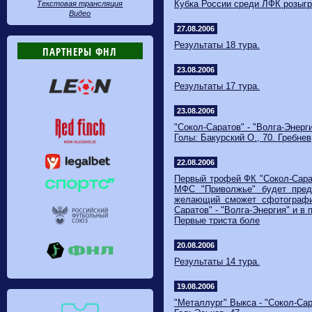
Кубка России среди ЛФК розыгр
Текстовая трансляция
Видео
27.08.2006
Результаты 18 тура.
ПАРТНЕРЫ ФНЛ
23.08.2006
Результаты 17 тура.
23.08.2006
"Сокол-Саратов" - "Волга-Энерги
Голы: Бакурский О., 70. Гребнев,
22.08.2006
Первый трофей ФК "Сокол-Сарат
МФС "Приволжье" будет пред
желающий сможет сфотографи
Саратов" - "Волга-Энергия" и в 
Первые триста боле
20.08.2006
Результаты 14 тура.
19.08.2006
"Металлург" Выкса - "Сокол-Сара