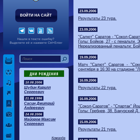
Волгарь
1-2
Машук-КМВ
Калуга
0-1
Сибирь
23.09.2006
ВОЙТИ НА САЙТ
Результаты 23 тура.
23.09.2006
"Салют" Саратов - "Сокол-Сарато
Нашли в тексте ошибку?
Голы: Бойков, 27 - с пенальти. Э
Выделите её и нажмите Ctrl+Enter
Нереализованный пенальти: Бойк
19.09.2006
Матч "Салют" Саратов - "Соко
сентября в 16:30 на стадионе "
ДНИ РОЖДЕНИЯ
16.09.2006
10.08.2006
Шубин Кирилл
Результаты 22 тура.
Сергеевич
21.08.1996
16.09.2006
Сасин Дмитрий
"Сокол-Саратов" - "Спартак" Йош
Андреевич
Голы: Гребнев, 38. Бакурский Д.,
24.08.2006
Майоров Максим
15.09.2006
Сергеевич
Результаты 21 тура.
Команда