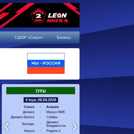
СШОР «Сокол»
Билеты
ТУРЫ
4 тур, 08.08.2026
5 тур, 16.08.2026
Сокол
-
Алания
Машук-КМВ
-
Калуг
Динамо
-
Машук-КМВ
Алания
-
Динам
Динамо-Брянск
-
Сибирь
Динамо-
-
Соко
Владивосток
Динамо-
Волгарь
-
Владивосток
Сибирь
-
Волга
Калуга
-
Родина-2
Родина-2
-
Динам