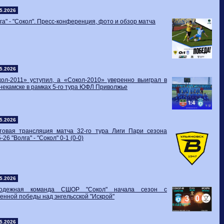
5.2026
га" - "Сокол". Пресс-конференция, фото и обзор матча
5.2026
кол-2011» уступил, а «Сокол-2010» уверенно выиграл в
екамске в рамках 5-го тура ЮФЛ Приволжье
5.2026
стовая трансляция матча 32-го тура Лиги Пари сезона
-26 "Волга" - "Сокол" 0-1 (0-0)
5.2026
одежная команда СШОР "Сокол" начала сезон с
енной победы над энгельсской "Искрой"
5.2026