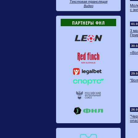
Текстовая трансляция
Мол
Видео
с эн
ПАРТНЕРЫ ФНЛ
01.0
3 ма
При
30.0
«Во
29.0
"Вол
26.0
"Че
опа