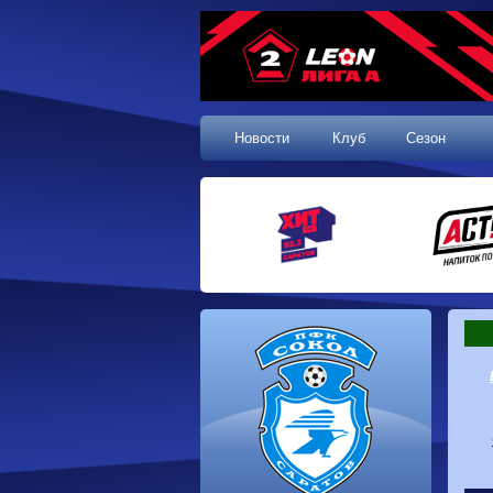
Новости
Клуб
Сезон
1 тур, 19.07.2026
Сокол
1-1
Калуга
Динамо
0-0
Волгарь
Машук-КМВ
0-0
Динамо-Брянск
Родина-2
2-1
Алания
Динамо-
1-2
Сибирь
Динам
Владивосток