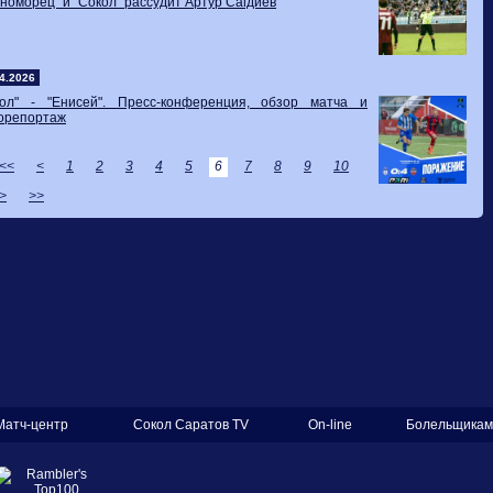
номорец" и "Сокол" рассудит Артур Сагдиев
4.2026
кол" - "Енисей". Пресс-конференция, обзор матча и
орепортаж
<<
<
1
2
3
4
5
6
7
8
9
10
>
>>
Матч-центр
Сокол Саратов TV
On-line
Болельщикам