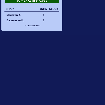
БОМБАРДИРЫ-2026
ИГРОК
ЛИГА
КУБОК
Малахов А.
1
Василевич И.
1
* - отзаявлены