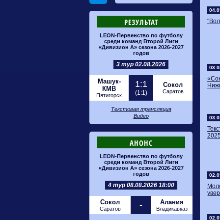
04.0
РЕЗУЛЬТАТ
"Вол
LEON-Первенство по футболу
среди команд Второй Лиги
«Дивизион А» сезона 2026-2027
годов
3 тур 02.08.2026
03.0
«Со
Машук-
1:1
Сокол
Нижн
КМВ
Саратов
(1:1)
Пятигорск
Текстовая трансляция
Видео
03.0
Тек
2025
АНОНС
LEON-Первенство по футболу
среди команд Второй Лиги
«Дивизион А» сезона 2026-2027
годов
02.0
4 тур 08.08.2026 18:00
Мол
увер
Сокол
Алания
-
Саратов
Владикавказ
02.0