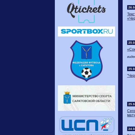
26.0
Текс
«Чер
25.0
«Сок
виде
25.0
"Чер
25.0
Сег
мат
24.0