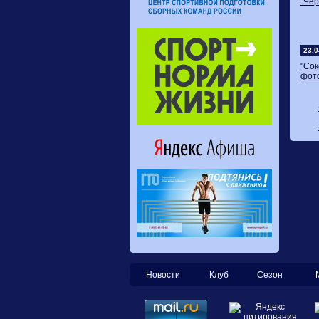
"Чер
23.0
"Со
фот
Новости
Клуб
Сезон