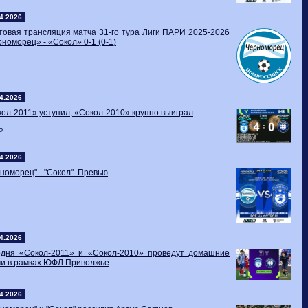
4.2026
товая трансляция матча 31-го тура Лиги ПАРИ 2025-2026
номорец» - «Сокол» 0-1 (0-1)
4.2026
ол-2011» уступил, «Сокол-2010» крупно выиграл
о
4.2026
номорец" - "Сокол". Превью
4.2026
одня «Сокол-2011» и «Сокол-2010» проведут домашние
чи в рамках ЮФЛ Приволжье
4.2026