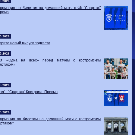
Волгарь
1-2
Машук-КМВ
5.2026
Калуга
0-1
Сибирь
ормация по билетам на домашний матч с ФК "Спартак"
трома
5.2026
рите новый выпуск подкаста
5.2026
ия «Одна на всех» перед матчем с костромским
артаком»
5.2026
ол" - "Спартак" Кострома. Превью
5.2026
ормация по билетам на домашний матч с костромским
ртаком"