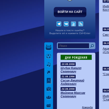
07.0
Инф
Кос
ВОЙТИ НА САЙТ
06.0
Нашли в тексте ошибку?
Выделите её и нажмите Ctrl+Enter
Смот
06.0
Акц
«Сп
ДНИ РОЖДЕНИЯ
10.08.2006
Шубин Кирилл
06.0
Сергеевич
"Сок
21.08.1996
Сасин Дмитрий
Андреевич
24.08.2006
04.0
Майоров Максим
Инф
Сергеевич
"Спа
Команда