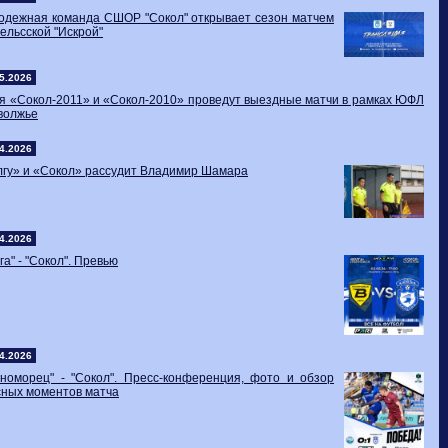
одежная команда СШОР "Сокол" открывает сезон матчем
гельсской "Искрой"
5.2026
я «Сокол-2011» и «Сокол-2010» проведут выездные матчи в рамках ЮФЛ
волжье
4.2026
лгу» и «Сокол» рассудит Владимир Шамара
4.2026
га" - "Сокол". Превью
4.2026
рноморец" - "Сокол". Пресс-конференция, фото и обзор
сных моментов матча