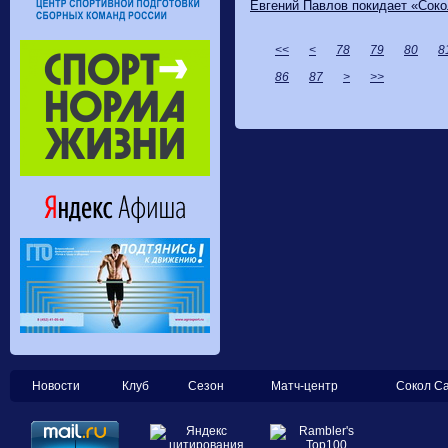
​Евгений Павлов покидает «Соко
<<
<
78
79
80
8
86
87
>
>>
Новости
Клуб
Сезон
Матч-центр
Сокол С