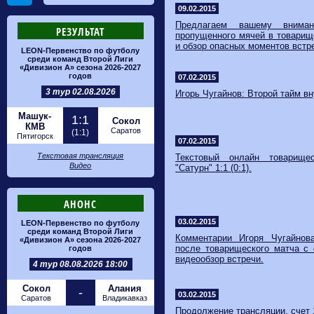
09.02.2015
Предлагаем вашему внима
РЕЗУЛЬТАТ
пропущенного мячей в товарищ
и обзор опасных моментов встр
LEON-Первенство по футболу
среди команд Второй Лиги
«Дивизион А» сезона 2026-2027
годов
07.02.2015
3 тур 02.08.2026
Игорь Чугайнов: Второй тайм в
Машук-
1:1
Сокол
КМВ
Саратов
(1:1)
Пятигорск
07.02.2015
Текстовая трансляция
Текстовый онлайн товарище
Видео
"Сатурн" 1:1 (0:1).
АНОНС
03.02.2015
LEON-Первенство по футболу
среди команд Второй Лиги
Комментарии Игоря Чугайнов
«Дивизион А» сезона 2026-2027
после товарищеского матча с
годов
видеообзор встречи.
4 тур 08.08.2026 18:00
Сокол
Алания
-
03.02.2015
Саратов
Владикавказ
Продолжение трансляции, счет 1: