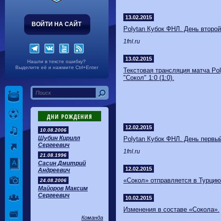
Волгарь
1-2
Машук-КМВ
Калуга
0-1
Сибирь
13.02.2015
ВОЙТИ НА САЙТ
Polytan Кубок ФНЛ. День второй
1fnl.ru
13.02.2015
Нашли в тексте ошибку?
Выделите её и нажмите Ctrl+Enter
Текстовая трансляция матча Pol
"Сокол" 1:0 (1:0).
ДНИ РОЖДЕНИЯ
12.02.2015
10.08.2006
Шубин Кирилл
Polytan Кубок ФНЛ. День первы
Сергеевич
1fnl.ru
21.08.1996
Сасин Дмитрий
12.02.2015
Андреевич
​«Сокол» отправляется в Турцию
24.08.2006
Майоров Максим
Сергеевич
10.02.2015
​Изменения в составе «Сокола».
Команда