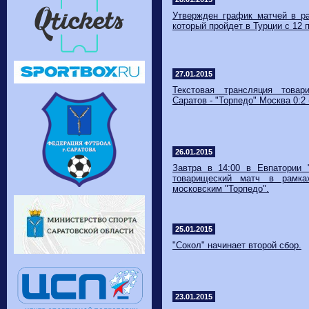
Утвержден график матчей в ра
который пройдет в Турции с 12 
27.01.2015
Текстовая трансляция товар
Саратов - "Торпедо" Москва 0:2 (
26.01.2015
Завтра в 14:00 в Евпатории 
товарищеский матч в рамка
московским "Торпедо".
25.01.2015
"​Сокол" начинает второй сбор.
23.01.2015