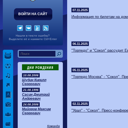
Волгарь
1-2
Машук-КМВ
Калуга
0-1
Сибирь
07.11.2025
ВОЙТИ НА САЙТ
Информация по билетам на дом
Нашли в тексте ошибку?
Выделите её и нажмите Ctrl+Enter
06.11.2025
"Торпедо" и "Сокол" рассудит Е
ДНИ РОЖДЕНИЯ
05.11.2025
10.08.2006
"Торпедо Москва" - "Сокол". Пр
Шубин Кирилл
Сергеевич
21.08.1996
Сасин Дмитрий
Андреевич
02.11.2025
24.08.2006
Майоров Максим
"Урал" - "Сокол". Пресс-конфер
Сергеевич
Команда