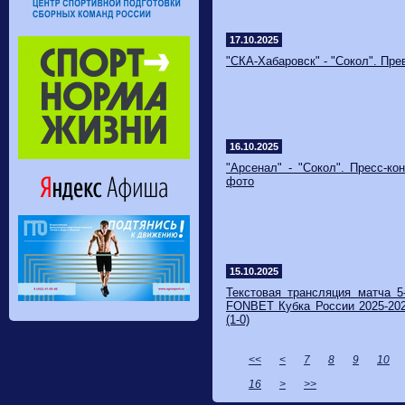
17.10.2025
"СКА-Хабаровск" - "Сокол". Пр
16.10.2025
"Арсенал" - "Сокол". Пресс-ко
фото
15.10.2025
Текстовая трансляция матча 5
FONBET Кубка России 2025-2026
(1-0)
<<
<
7
8
9
10
16
>
>>