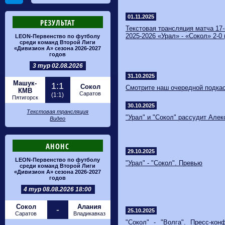
01.11.2025
РЕЗУЛЬТАТ
Текстовая трансляция матча 17
2025-2026 «Урал» - «Сокол» 2-0 (
LEON-Первенство по футболу
среди команд Второй Лиги
«Дивизион А» сезона 2026-2027
годов
3 тур 02.08.2026
31.10.2025
Машук-
1:1
Сокол
Смотрите наш очередной подка
КМВ
Саратов
(1:1)
Пятигорск
30.10.2025
Текстовая трансляция
"Урал" и "Сокол" рассудит Але
Видео
АНОНС
29.10.2025
LEON-Первенство по футболу
"Урал" - "Сокол". Превью
среди команд Второй Лиги
«Дивизион А» сезона 2026-2027
годов
4 тур 08.08.2026 18:00
Сокол
Алания
-
25.10.2025
Саратов
Владикавказ
"Сокол" - "Волга". Пресс-кон