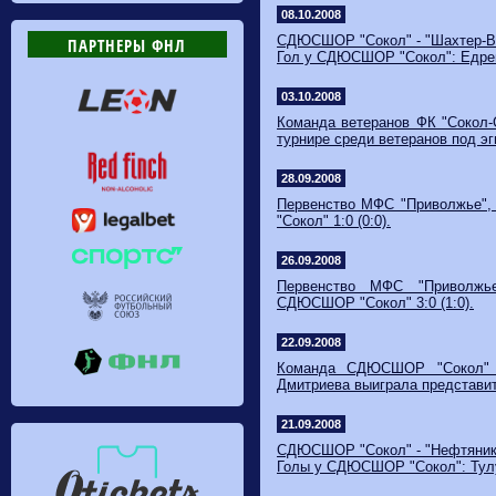
08.10.2008
СДЮСШОР "Сокол" - "Шахтер-Вол
ПАРТНЕРЫ ФНЛ
Гол у СДЮСШОР "Сокол": Едре
03.10.2008
Команда ветеранов ФК "Сокол-
турнире среди ветеранов под э
28.09.2008
Первенство МФС "Приволжье",
"Сокол" 1:0 (0:0).
26.09.2008
Первенство МФС "Приволжье
СДЮСШОР "Сокол" 3:0 (1:0).
22.09.2008
Команда СДЮСШОР "Сокол" 1
Дмитриева выиграла представит
21.09.2008
СДЮСШОР "Сокол" - "Нефтяник" 
Голы у СДЮСШОР "Сокол": Тулу