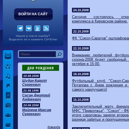
Волгарь
1-2
Машук-КМВ
Калуга
0-1
Сибирь
24.10.2008
ВОЙТИ НА САЙТ
Сегодня состоялось открыт
комплекса в Кировском районе.
22.10.2008
Нашли в тексте ошибку?
ФК "Сокол-Саратов" оштрафова
Выделите её и нажмите Ctrl+Enter
22.10.2008
Вниманию любителей футбол
сезона-2008 будет свободный.
октября в 15:00.
ДНИ РОЖДЕНИЯ
18.10.2008
10.08.2006
Шубин Кирилл
Футбольный клуб "Сокол-Са
Сергеевич
Потапова с Днем рождения и 
самого наилучшего!
21.08.1996
Сасин Дмитрий
Андреевич
15.10.2008
24.08.2006
Заключительный матч финаль
Майоров Максим
МФС "Приволжье", "Сокол" - ФК 
Сергеевич
итоге саратовцы заняли второе
разнице забитых и пропущенных
Команда