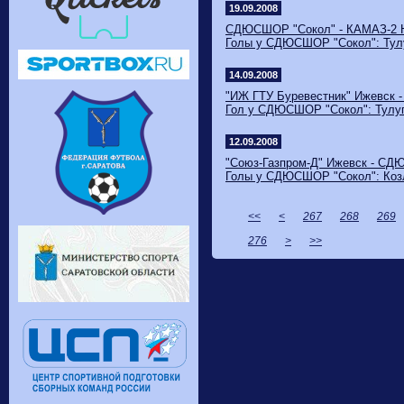
19.09.2008
СДЮСШОР "Сокол" - КАМАЗ-2 Н.
Голы у СДЮСШОР "Сокол": Тулу
14.09.2008
"ИЖ ГТУ Буревестник" Ижевск -
Гол у СДЮСШОР "Сокол": Тулуп
12.09.2008
"Союз-Газпром-Д" Ижевск - СДЮ
Голы у СДЮСШОР "Сокол": Козло
<<
<
267
268
269
276
>
>>