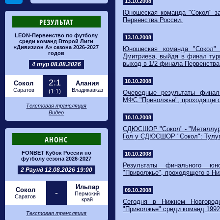
13.10.2008
Юношеская команда "Сокол" за
Первенства России.
РЕЗУЛЬТАТ
LEON-Первенство по футболу
13.10.2008
среди команд Второй Лиги
«Дивизион А» сезона 2026-2027
Юношеская команда "Сокол" 
годов
Дмитриева, выйдя в финал турн
выход в 1/2 финала Первенства
4 тур 08.08.2026
2:1
10.10.2008
Сокол
Алания
Саратов
Владикавказ
(1:1)
Очередные результаты финал
МФС "Приволжье", проходящего
Текстовая трансляция
Видео
10.10.2008
СДЮСШОР "Сокол" - "Металлург"
Гол у СДЮСШОР "Сокол": Тулу
АНОНС
FONBET Кубок России по
10.10.2008
футболу сезона 2026-2027
Результаты финального юн
2 Раунд 12.08.2026 19:00
"Приволжье", проходящего в Н
Ильпар
Сокол
09.10.2008
-
Пермский
Саратов
край
Сегодня в Нижнем Новгород
"Приволжье" среди команд 1992 
Текстовая трансляция