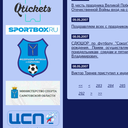
В честь праздника Великой Поб
Отечественной Войны вход на 
09.05.2007
Поздравляем всех с празднико
08.05.2007
СДЮШОР по футболу "Сокол" 
рождения. Прием осуществля
понедельникам, средам и пятни
Владимирович.
08.05.2007
Виктор Тренев приступил к инд
<<
<
283
284
285
292
>
>>