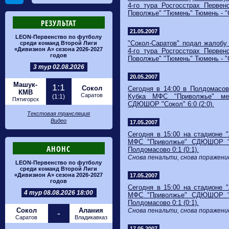
4-го тура Росгосстрах Первен
Поволжье" "Тюмень" Тюмень - "
РЕЗУЛЬТАТ
21.05.2007
LEON-Первенство по футболу
"Сокол-Саратов" подал жалобу
среди команд Второй Лиги
«Дивизион А» сезона 2026-2027
4-го тура Росгосстрах Первен
годов
Поволжье" "Тюмень" Тюмень - "
3 тур 02.08.2026
20.05.2007
Машук-
1:1
Сокол
Сегодня в 14:00 в Полдомасов
КМВ
Саратов
Кубка МФС "Приволжье" ме
(1:1)
Пятигорск
СДЮШОР "Сокол" 6:0 (2:0).
Текстовая трансляция
Видео
17.05.2007
Сегодня в 15:00 на стадионе 
МФС "Приволжье" СДЮШОР "С
АНОНС
Полдомасово 0:1 (0:1).
Снова пенальти, снова поражени
LEON-Первенство по футболу
среди команд Второй Лиги
«Дивизион А» сезона 2026-2027
17.05.2007
годов
Сегодня в 15:00 на стадионе 
4 тур 08.08.2026 18:00
МФС "Приволжье" СДЮШОР "С
Полдомасово 0:1 (0:1).
Сокол
Алания
Снова пенальти, снова поражени
-
Саратов
Владикавказ
17.05.2007