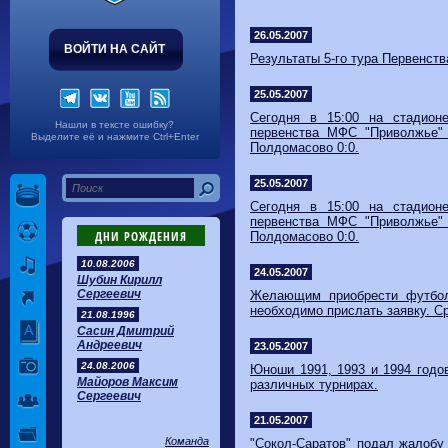
Волгарь
1-2
Машук-КМВ
Калуга
0-1
Сибирь
26.05.2007
ВОЙТИ НА САЙТ
Результаты 5-го тура Первенст
25.05.2007
Сегодня в 15:00 на стадионе
Нашли в тексте ошибку?
первенства МФС "Приволжье"
Выделите её и нажмите Ctrl+Enter
Полдомасово 0:0.
25.05.2007
Сегодня в 15:00 на стадионе
первенства МФС "Приволжье"
ДНИ РОЖДЕНИЯ
Полдомасово 0:0.
10.08.2006
24.05.2007
Шубин Кирилл
Сергеевич
Желающим приобрести футбол
необходимо прислать заявку. Ср
21.08.1996
Сасин Дмитрий
Андреевич
23.05.2007
24.08.2006
Юноши 1991, 1993 и 1994 годов
Майоров Максим
различных турнирах.
Сергеевич
21.05.2007
Команда
"Сокол-Саратов" подал жалобу