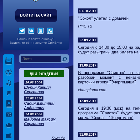
Волгарь
1-2
Машук-КМВ
Калуга
0-1
Сибирь
01.10.2017
ВОЙТИ НА САЙТ
"Сокол" улетел с добычей
РФС ТВ
Нашли в тексте ошибку?
22.09.2017
Выделите её и нажмите Ctrl+Enter
Сегодня с 14:00 до 15:00 на р
будут разыграны два билета на 
13.09.2017
В программе "Свисток" на к
ДНИ РОЖДЕНИЯ
разобран момент с неназн
карточки игроку "Энергомаша"
10.08.2006
Шубин Кирилл
championat.com
Сергеевич
21.08.1996
12.09.2017
Сасин Дмитрий
Андреевич
Сегодня в 19:30 (мск) на те
программе "Свисток" будут ра
24.08.2006
матча "Сокол" - "Энергомаш"
Майоров Максим
Сергеевич
31.08.2017
Команда