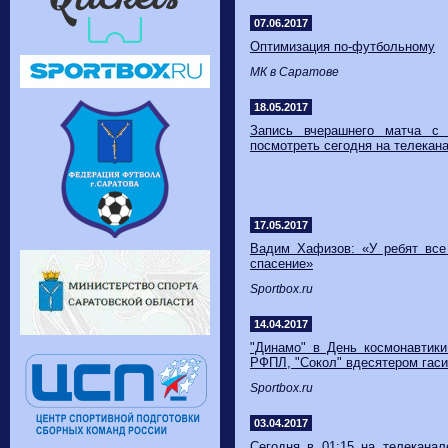
07.06.2017
Оптимизация по-футбольному
МК в Саратове
18.05.2017
Запись вчерашнего матча с
посмотреть сегодня на телекана
17.05.2017
Вадим Хафизов: «У ребят все 
спасение»
Sportbox.ru
14.04.2017
"Динамо" в День космонавтики
РФПЛ, "Сокол" вдесятером гас
Sportbox.ru
03.04.2017
Сегодня в 01:15 на телеканал