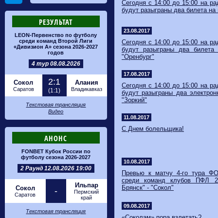
Сегодня с 14:00 до 15:00 на р
будут разыграны два билета на
РЕЗУЛЬТАТ
23.08.2017
LEON-Первенство по футболу
среди команд Второй Лиги
Сегодня с 14:00 до 15:00 на р
«Дивизион А» сезона 2026-2027
будут разыграны два билета
годов
"Оренбург"
4 тур 08.08.2026
17.08.2017
2:1
Сокол
Алания
Сегодня с 14:00 до 15:00 на р
Саратов
Владикавказ
(1:1)
будут разыграны два электрон
"Зоркий"
Текстовая трансляция
Видео
11.08.2017
С Днем болельщика!
АНОНС
FONBET Кубок России по
футболу сезона 2026-2027
10.08.2017
2 Раунд 12.08.2026 19:00
Превью к матчу 4-го тура Ф
среди команд клубов ПФЛ 20
Ильпар
Брянск" - "Сокол"
Сокол
-
Пермский
Саратов
край
09.08.2017
Текстовая трансляция
​«Соколам» пора взлетать?