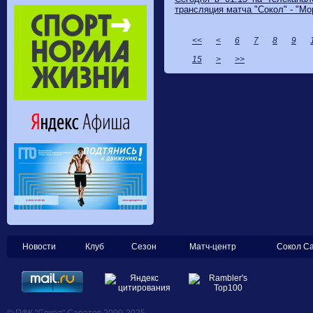
трансляция матча "Сокол" - "Мо
<<
<
6
7
8
9
15
>
>>
Новости
Клуб
Сезон
Матч-центр
Сокол С
© ПФК "Сокол" Саратов 2000-2025