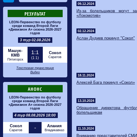
09.12.2024
​Из-за болельщиков могут з
РЕЗУЛЬТАТ
«Локомотив»
LEON-Первенство по футболу
среди команд Второй Лиги
«Дивизион А» сезона 2026-2027
02.12.2024
годов
Аслан Дудиев покинул "Сокол"
3 тур 02.08.2026
Машук-
1:1
Сокол
КМВ
Саратов
(1:1)
Пятигорск
Текстовая трансляция
Видео
18.11.2024
Алексей Бага покинул «Сокол»
АНОНС
LEON-Первенство по футболу
13.10.2024
среди команд Второй Лиги
«Дивизион А» сезона 2026-2027
​Обращение директора футбо
годов
болельщикам
4 тур 08.08.2026 18:00
Сокол
Алания
-
11.10.2024
Саратов
Владикавказ
Вниманию представителей СМИ