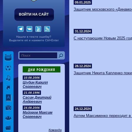
Волгарь
1-2
Машук-КМВ
09.01.2025
Калуга
0-1
Сибирь
​Защитник московского «Динамо
ВОЙТИ НА САЙТ
31.12.2024
Нашли в тексте ошибку?
С наступающим Новым 2025 год
Выделите её и нажмите Ctrl+Enter
28.12.2024
ДНИ РОЖДЕНИЯ
З​ащитник Никита Капленко пок
10.08.2006
Шубин Кирилл
Сергеевич
21.08.1996
Сасин Дмитрий
Андреевич
24.08.2006
24.12.2024
Майоров Максим
Артем Максименко переходит в
Сергеевич
Команда