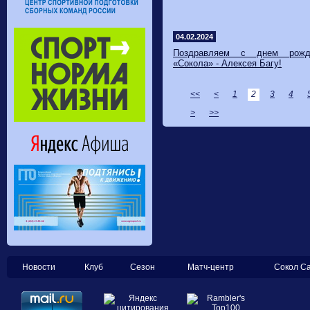
04.02.2024
Поздравляем с днем рожде
«Сокола» - Алексея Багу!
<<
<
1
2
3
4
>
>>
Новости
Клуб
Сезон
Матч-центр
Сокол С