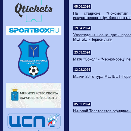
05.06.2024
​На стадионе "Локомотив"
искусственного футбольного га
19.04.2024
Утверждены новые даты прове
МЕЛБЕТ-Первой лиги
23.03.2024
Матч "Сокол" - "Черноморец" п
12.02.2024
​Матчи 23-го тура МЕЛБЕТ-Перв
05.02.2024
​Николай Толстопятов официаль