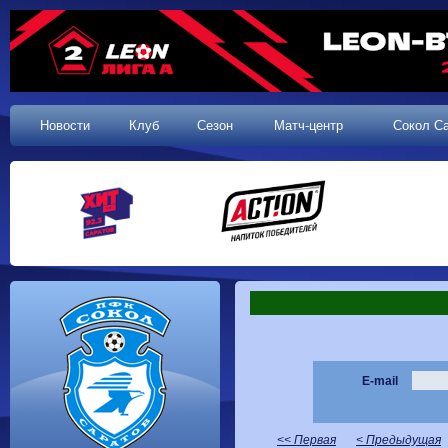
Новости
Клуб
Сезон
Матч-центр
Сокол С
E-mail
<< Первая
< Предыдущая