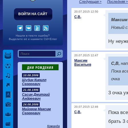
Следующая >
Последняя >
20.07.2015 12:50
ВОЙТИ НА САЙТ
С,В,
Максим
Новый с
Нашли в тексте ошибку?
Выделите её и нажмите Ctrl+Enter
Ну неуж
20.07.2015 12:47
Максим
С,В,
нап
Васильев
ДНИ РОЖДЕНИЯ
Пока вс
10.08.2006
очка
Шубин Кирилл
Сергеевич
21.08.1996
3 очка у
Сасин Дмитрий
Андреевич
24.08.2006
20.07.2015 12:46
Майоров Максим
Пока все
С,В,
Сергеевич
брать 3 
Команда