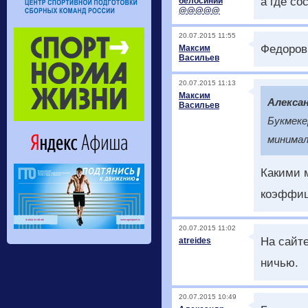
а где со
белосиний
@@@@@
20.07.2015 11:55
Федоров 
Максим
Васильев
20.07.2015 11:13
Максим
Алекса
Васильев
Букмеке
минималь
Какими 
коэффици
20.07.2015 11:02
На сайт
atreides
ничью.
20.07.2015 10:49