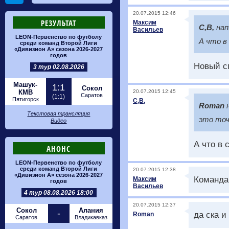
20.07.2015 12:46
РЕЗУЛЬТАТ
Максим
С,В,
нап
Васильев
LEON-Первенство по футболу
А что в
среди команд Второй Лиги
«Дивизион А» сезона 2026-2027
годов
Новый с
3 тур 02.08.2026
Машук-
1:1
Сокол
КМВ
20.07.2015 12:45
Саратов
(1:1)
Пятигорск
С,В,
Roman
Текстовая трансляция
это точ
Видео
А что в 
АНОНС
LEON-Первенство по футболу
среди команд Второй Лиги
20.07.2015 12:38
«Дивизион А» сезона 2026-2027
Команда 
Максим
годов
Васильев
4 тур 08.08.2026 18:00
20.07.2015 12:37
Сокол
Алания
-
да ска и
Roman
Саратов
Владикавказ