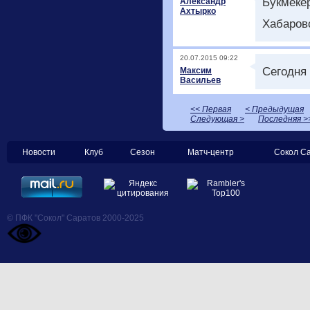
Букмеке
Александр
Ахтырко
Хабаровс
20.07.2015 09:22
Сегодня 
Максим
Васильев
<< Первая
< Предыдущая
Следующая >
Последняя >
Новости
Клуб
Сезон
Матч-центр
Сокол С
© ПФК "Сокол" Саратов 2000-2025