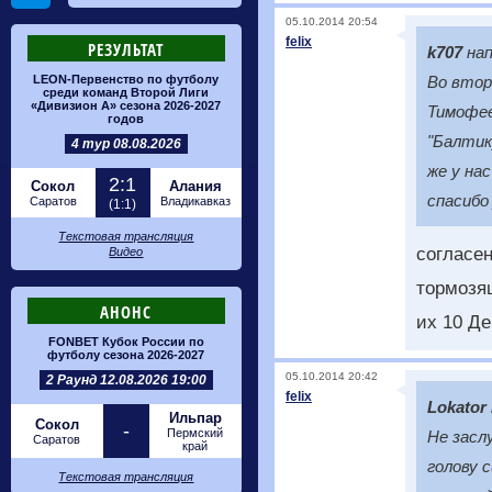
05.10.2014 20:54
felix
РЕЗУЛЬТАТ
k707
нап
LEON-Первенство по футболу
Во втор
среди команд Второй Лиги
«Дивизион А» сезона 2026-2027
Тимофее
годов
"Балтик
4 тур 08.08.2026
же у на
2:1
Сокол
Алания
спасибо
Саратов
Владикавказ
(1:1)
Текстовая трансляция
согласен
Видео
тормозя
АНОНС
их 10 Де
FONBET Кубок России по
футболу сезона 2026-2027
05.10.2014 20:42
2 Раунд 12.08.2026 19:00
felix
Lokator
Ильпар
Сокол
-
Пермский
Не засл
Саратов
край
голову 
Текстовая трансляция