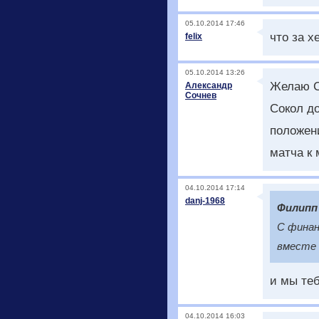
05.10.2014 17:46
что за х
felix
05.10.2014 13:26
Желаю С
Александр
Сочнев
Сокол д
положени
матча к 
04.10.2014 17:14
danj-1968
Филип
С финан
вместе 
и мы тебе
04.10.2014 16:03