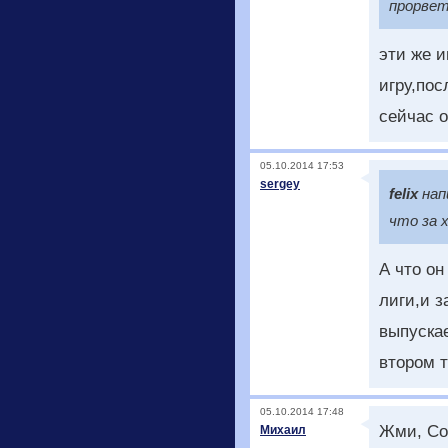
прорвет
эти же 
игру,пос
сейчас 
05.10.2014 17:53
sergey
felix
нап
что за 
А что он
лиги,и з
выпуска
втором т
05.10.2014 17:48
Жми, Сок
Михаил