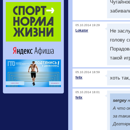
Чугайнов
забивал
05.10.2014 19:29
Не заслу
Lokator
голову с
Порадова
такой и
05.10.2014 18:59
хоть так
felix
05.10.2014 18:01
felix
sergey
н
А что о
за таки
Дегтяре