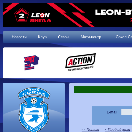
Новости
Клуб
Сезон
Матч-центр
Сокол С
E-mail
<< Первая
< Предыдущая