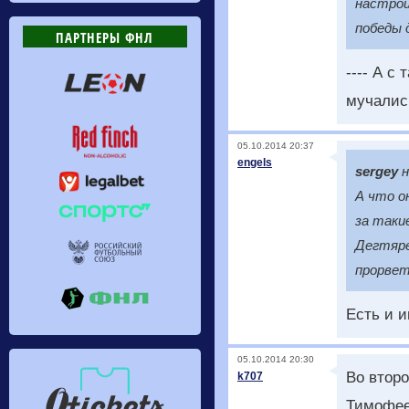
настрой
победы 
ПАРТНЕРЫ ФНЛ
---- А с
мучалис
05.10.2014 20:37
engels
sergey
н
А что о
за таки
Дегтяре
прорвет
Есть и 
05.10.2014 20:30
Во второ
k707
Тимофеев