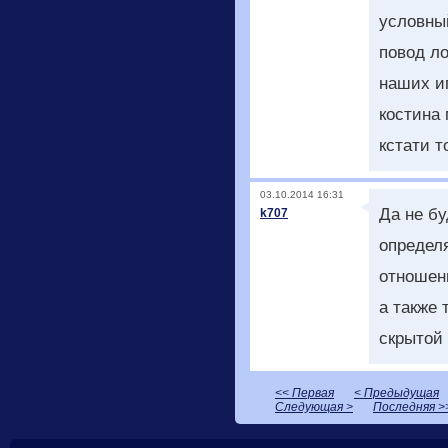
условный
повод ло
наших иг
костина 
кстати т
03.10.2014 16:31
Да не бу
k707
определ
отношени
а также
скрытой 
<< Первая
< Предыдущая
Следующая >
Последняя >