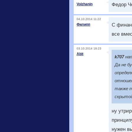
Федор Че
Volzhanin
04.10.2014 11:22
С финан
Филипп
все вме
03.10.2014 18:23
Abit
k707
нап
Да не б
определ
отношен
также т
скрытой
ну утрир
принцип
нужен вы