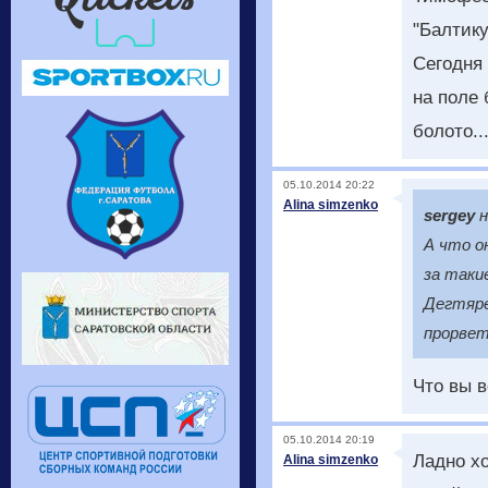
"Балтику
Сегодня 
на поле 
болото..
05.10.2014 20:22
Alina simzenko
sergey
н
А что о
за таки
Дегтяре
прорвет
Что вы в
05.10.2014 20:19
Ладно х
Alina simzenko