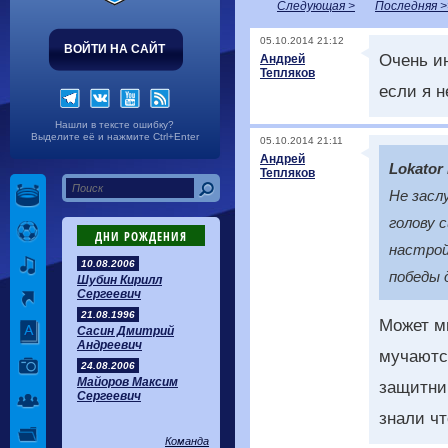
Следующая >
Последняя >
05.10.2014 21:12
ВОЙТИ НА САЙТ
Очень ин
Андрей
Тепляков
если я н
Нашли в тексте ошибку?
Выделите её и нажмите Ctrl+Enter
05.10.2014 21:11
Андрей
Lokator
Тепляков
Не засл
голову 
ДНИ РОЖДЕНИЯ
настрой
10.08.2006
победы 
Шубин Кирилл
Сергеевич
21.08.1996
Может м
Сасин Дмитрий
Андреевич
мучаютс
24.08.2006
Майоров Максим
защитник
Сергеевич
знали чт
Команда