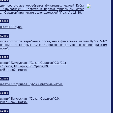
одня состоялась жеребьевка финальных матчей Кубка
 "Приволжье". 9 августа в первом финальном матче
ол-Саратов" принимает зеленодольский "Позис" в 18:30.
7.2006
льтаты 13 тура.
7.2006
июля состоится жеребьевка проведения финальных матчей Кубка МФС
иволжье", в которых "Сокол-Саратов" встретится с зеленодольским
исом".
7.2006
тяник" Бугуруслан - "Сокол-Саратов" 0:3 (0:1).
: Эськов, 18. Гарин, 50. Орлов, 89.
кий он-лайн матча.
7.2006
льтаты 1/2 финала. Кубок. Ответные матчи.
7.2006
тяник" Бугуруслан - "Сокол-Саратов" 0:0.
кий он-лайн матча.
7.2006