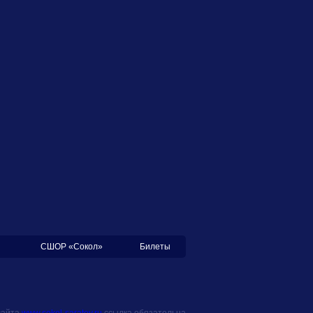
СШОР «Сокол»
Билеты
сайта
www.sokol-saratov.ru
ссылка обязательна