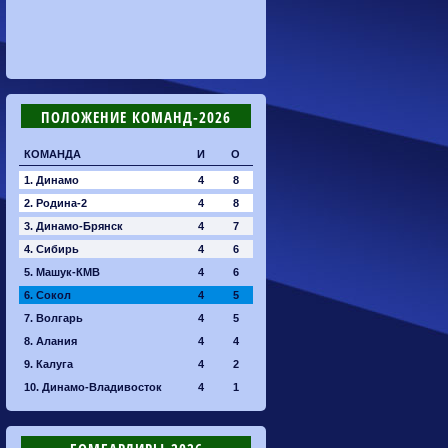
ПОЛОЖЕНИЕ КОМАНД-2026
КОМАНДА
И
О
1. Динамо
4
8
2. Родина-2
4
8
3. Динамо-Брянск
4
7
4. Сибирь
4
6
5. Машук-КМВ
4
6
6. Сокол
4
5
7. Волгарь
4
5
8. Алания
4
4
9. Калуга
4
2
10. Динамо-Владивосток
4
1