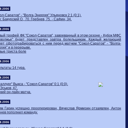
Волгарь
1-2
Машук-КМВ
Калуга
0-1
Сибирь
8.2006
ол-Саратов" - "Волга-Энергия" Ульяновск 2:1 (0:1).
: Бакурский О., 70. Гребнев, 75. - Сафин, 34.
8.2006
ый трофей ФК "Сокол-Саратов", завоеванный в этом сезоне - Кубок МФС
иволжье" будет представлен завтра болельщикам. Каждый желающий
ет сфотографироваться с ним перед матчем "Сокол-Саратов" - "Волга-
гия" и в перерыве.
вые триста боле
8.2006
льтаты 14 тура.
8.2006
аллург" Выкса - "Сокол-Саратов" 0:1 (0:0).
 Эськов, 47.
кий он-лайн матча.
8.2006
им Гарин успешно прооперирован, Вячеслав Ярмизин отзаявлен, Антон
нев пополнил команду.
8.2006