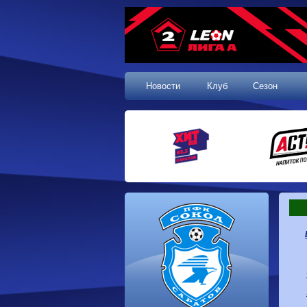
Новости
Клуб
Сезон
1 тур, 19.07.2026
Сокол
1-1
Калуга
Динамо
0-0
Волгарь
Машук-КМВ
0-0
Динамо-Брянск
Родина-2
2-1
Алания
Динамо-
1-2
Сибирь
Динам
Владивосток