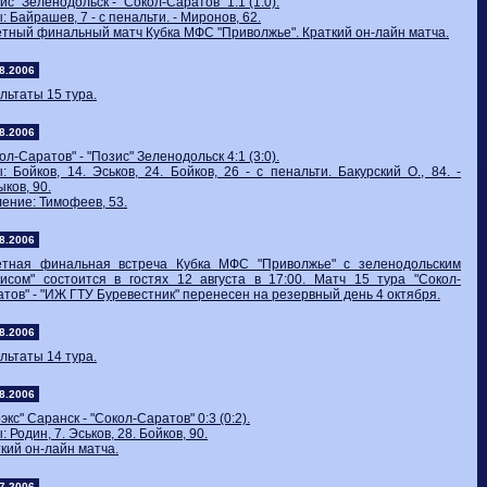
ис" Зеленодольск - "Сокол-Саратов" 1:1 (1:0).
: Байрашев, 7 - с пенальти. - Миронов, 62.
тный финальный матч Кубка МФС "Приволжье". Краткий он-лайн матча.
8.2006
льтаты 15 тура.
8.2006
ол-Саратов" - "Позис" Зеленодольск 4:1 (3:0).
: Бойков, 14. Эськов, 24. Бойков, 26 - с пенальти. Бакурский О., 84. -
ков, 90.
ение: Тимофеев, 53.
8.2006
етная финальная встреча Кубка МФС "Приволжье" с зеленодольским
зисом" состоится в гостях 12 августа в 17:00. Матч 15 тура "Сокол-
тов" - "ИЖ ГТУ Буревестник" перенесен на резервный день 4 октября.
8.2006
льтаты 14 тура.
8.2006
экс" Саранск - "Сокол-Саратов" 0:3 (0:2).
: Родин, 7. Эськов, 28. Бойков, 90.
кий он-лайн матча.
7.2006