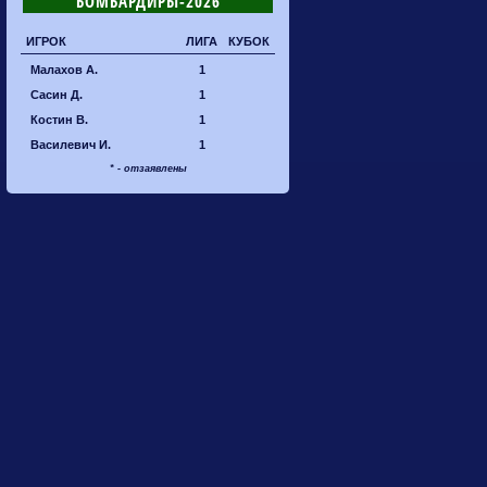
БОМБАРДИРЫ-2026
ИГРОК
ЛИГА
КУБОК
Малахов А.
1
Сасин Д.
1
Костин В.
1
Василевич И.
1
* - отзаявлены