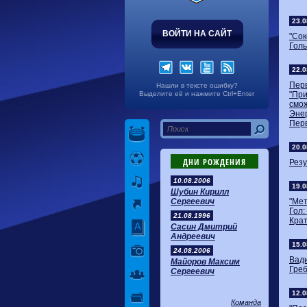
23.0
ВОЙТИ НА САЙТ
"Сок
Голы
22.0
Перв
Нашли в тексте ошибку?
Выделите её и нажмите Ctrl+Enter
"Пр
смож
Энер
Пер
20.0
ДНИ РОЖДЕНИЯ
Резу
10.08.2006
19.0
Шубин Кирилл
Сергеевич
"Мет
Гол:
21.08.1996
Крат
Сасин Дмитрий
Андреевич
15.0
24.08.2006
Вад
Майоров Максим
Греб
Сергеевич
12.0
Команда