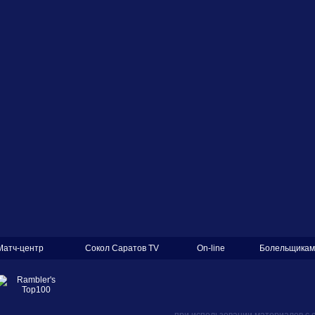
Матч-центр
Сокол Саратов TV
On-line
Болельщикам
при использовании материалов с 