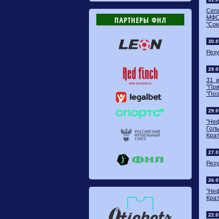
Сег
МФС
ПАРТНЕРЫ ФНЛ
"Сок
30.0
Резу
29.0
31 
"Пр
"Поз
29.0
"Неф
Голы
Крат
27.0
Резу
26.0
"Неф
Крат
22.0