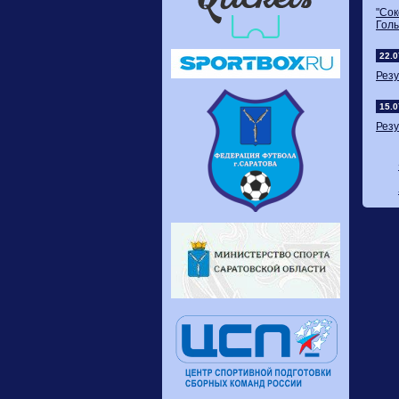
"Сок
Голы
22.0
Резу
15.0
Резу