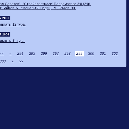
ол-Саратов" - "Стройпластмасс" Полдомасово 3:0 (2:0).
: Бойков, 6 - с пенальти. Родин, 15. Эськов, 90.
7.2006
льтаты 12 тура.
7.2006
льтаты 11 тура.
<<
<
294
295
296
297
298
299
300
301
302
303
>
>>