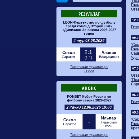
"Поз
Голы
Отве
РЕЗУЛЬТАТ
12.0
LEON-Первенство по футболу
среди команд Второй Лиги
Резу
«Дивизион А» сезона 2026-2027
годов
09.0
4 тур 08.08.2026
"Сок
Голы
2:1
Сокол
Алания
Сады
Саратов
Владикавказ
(1:1)
Удал
Текстовая трансляция
07.0
Видео
Отв
"По
Сара
АНОНС
06.0
FONBET Кубок России по
футболу сезона 2026-2027
Резу
2 Раунд 12.08.2026 19:00
05.0
Ильпар
"Сар
Сокол
-
Пермский
Голы
Саратов
край
Крат
Текстовая трансляция
31.0