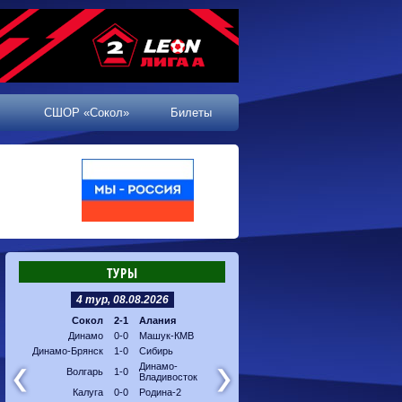
СШОР «Сокол»
Билеты
ТУРЫ
4 тур, 08.08.2026
5 тур, 16.08.2026
Сокол
2-1
Алания
Машук-КМВ
-
Калуг
Динамо
0-0
Машук-КМВ
Алания
-
Динам
Динамо-Брянск
1-0
Сибирь
Динамо-
-
Соко
Владивосток
Динамо-
Волгарь
1-0
Владивосток
Сибирь
-
Волга
Калуга
0-0
Родина-2
Родина-2
-
Динам